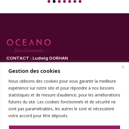
CONTACT :
Ludwig GORHAN
(directeur musical, saxophoniste)
Gestion des cookies
ludwig.gorhan@gmail.com
Nous utilisons des cookies pour vous garantir la meilleure
+33 (0)6 60 96 34 66
expérience sur notre site et pour répondre à nos besoins
statistiques et de mesure d’audience, pour les améliorations
futures du site. Les cookies fonctionnels et de sécurité ne
sont pas paramétrables, les autres le sont et nécessitent
votre accord pour être déposés.
© OCÉANO JAZZ ÉVÈNEMENTS / 2025