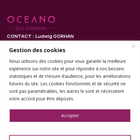
CONTACT :
Ludwig GORHAN
(directeur musical, saxophoniste)
Gestion des cookies
ludwig.gorhan@gmail.com
Nous utilisons des cookies pour vous garantir la meilleure
+33 (0)6 60 96 34 66
expérience sur notre site et pour répondre à nos besoins
statistiques et de mesure d’audience, pour les améliorations
futures du site. Les cookies fonctionnels et de sécurité ne
sont pas paramétrables, les autres le sont et nécessitent
votre accord pour être déposés.
© OCÉANO JAZZ ÉVÈNEMENTS / 2025
Accepter
Politique de confidentialité
|
Crédits